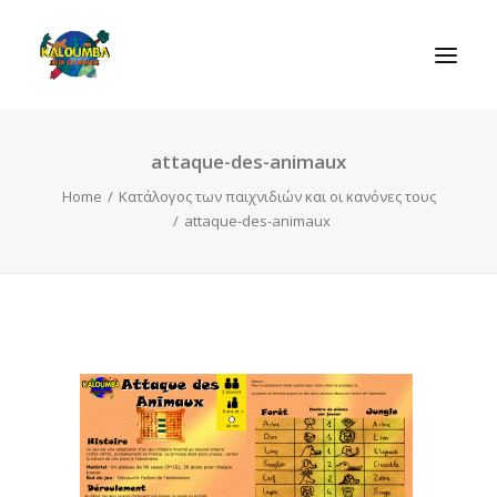
attaque-des-animaux
ΑΡΧΙΚΗ
Home
Κατάλογος των παιχνιδιών και οι κανόνες τους
Η ΟΡΓΑΝΩΣΗ
attaque-des-animaux
ΔΡΑΣΤΗΡΙΟΤΗΤΕΣ
ΠΑΙΧΝΙΔΙΑ
ΕΠΙΚΟΙΝΩΝIΑ
SEARCH