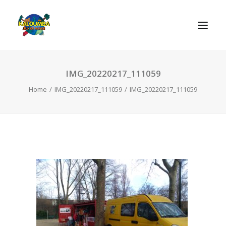
IMG_20220217_111059
ΑΡΧΙΚΗ
Home
IMG_20220217_111059
IMG_20220217_111059
Η ΟΡΓΑΝΩΣΗ
ΔΡΑΣΤΗΡΙΟΤΗΤΕΣ
ΠΑΙΧΝΙΔΙΑ
ΕΠΙΚΟΙΝΩΝIΑ
SEARCH