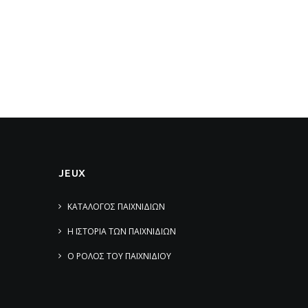
JEUX
ΚΑΤΑΛΟΓΟΣ ΠΑΙΧΝΙΔΙΩΝ
Η ΙΣΤΟΡΙΑ ΤΩΝ ΠΑΙΧΝΙΔΙΩΝ
Ο ΡΟΛΟΣ ΤΟΥ ΠΑΙΧΝΙΔΙΟΥ