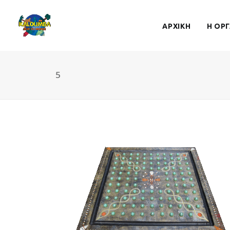
ΑΡΧΙΚΗ
Η ΟΡ
5