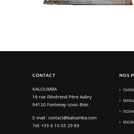
CONTACT
NOS 
KALOUMBA
ΠΑΙΧΝ
16 rue Révérend Père Aubry
ΕΚΠΑΙ
94120 Fontenay-sous-Bois
ΠΩΛΗ
E-mail :
contact@kaloumba.com
ΕΝΟΙΚ
Tel: +33 6 10 03 29 89