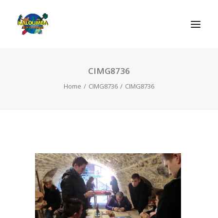
CIMG8736
INICIO
Home
CIMG8736
CIMG8736
ACTIVIDADES
REGLAS DE LOS JUEGOS
EL ROL DEL JUEGO
CONTACTAR
SEARCH