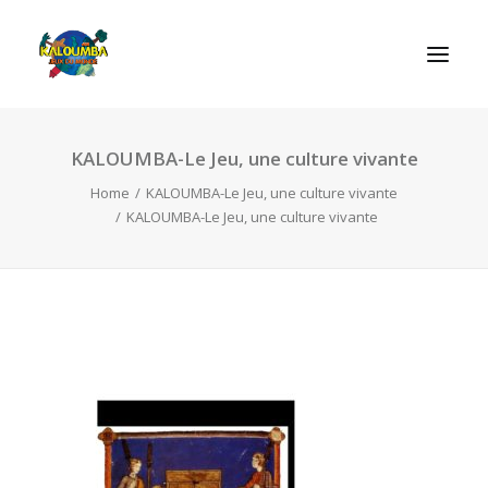
KALOUMBA-Le Jeu, une culture vivante
INICIO
Home
KALOUMBA-Le Jeu, une culture vivante
ACTIVIDADES
KALOUMBA-Le Jeu, une culture vivante
REGLAS DE LOS JUEGOS
EL ROL DEL JUEGO
CONTACTAR
SEARCH