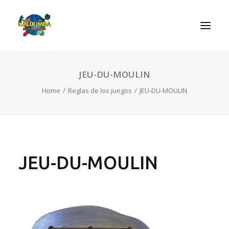
JEU-DU-MOULIN
INICIO
Home
Reglas de los juegos
JEU-DU-MOULIN
ACTIVIDADES
REGLAS DE LOS JUEGOS
EL ROL DEL JUEGO
CONTACTAR
JEU-DU-MOULIN
SEARCH