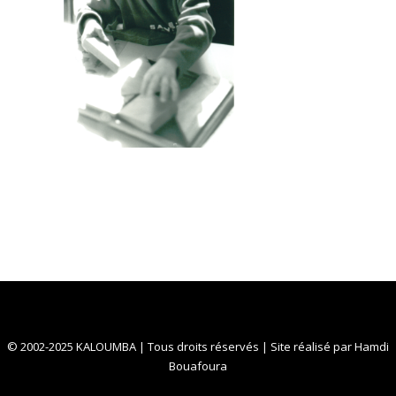
© 2002-2025 KALOUMBA | Tous droits réservés | Site réalisé par
Hamdi
Bouafoura