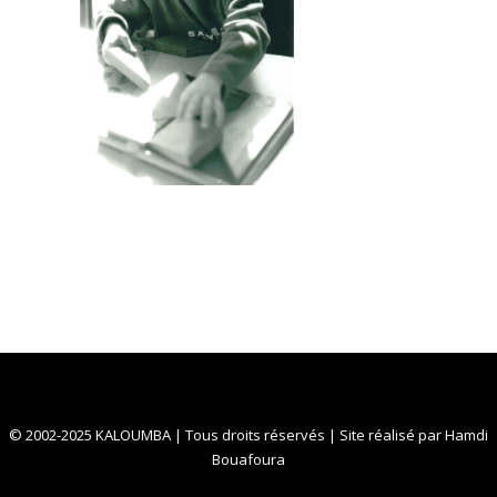
© 2002-2025 KALOUMBA | Tous droits réservés | Site réalisé par
Hamdi
Bouafoura