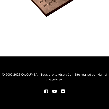
© 2002-2025 KALOUMBA | Tous droits réservés | Site réalisé par
Hamdi
Bouafoura