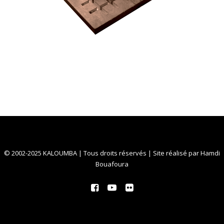
© 2002-2025 KALOUMBA | Tous droits réservés | Site réalisé par
Hamdi
Bouafoura