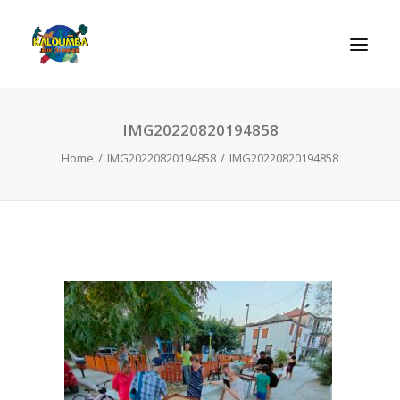
IMG20220820194858
REGRAS DOS JOGOS
Home
IMG20220820194858
IMG20220820194858
SEARCH