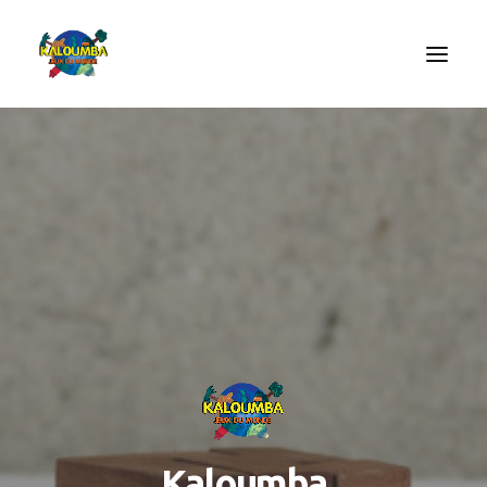
ACCUEIL
L’ASSOCIATION
NOS PRESTATIONS
LES JEUX
LUDOBOX
ACTUALITÉS
CONTACT
Kaloumba
RECHERCHE