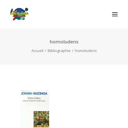
homoludens
ACCUEIL
Accueil
Bibliographie
homoludens
L’ASSOCIATION
NOS PRESTATIONS
LES JEUX
LUDOBOX
ACTUALITÉS
CONTACT
RECHERCHE