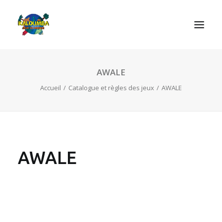
AWALE
ACCUEIL
Accueil
Catalogue et règles des jeux
AWALE
L’ASSOCIATION
NOS PRESTATIONS
LES JEUX
LUDOBOX
AWALE
ACTUALITÉS
CONTACT
RECHERCHE