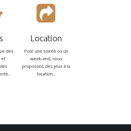
s
Location
que des
Pour une soirée ou un
 et
week-end, nous
bles
proposons des jeux à la
nte...
location...