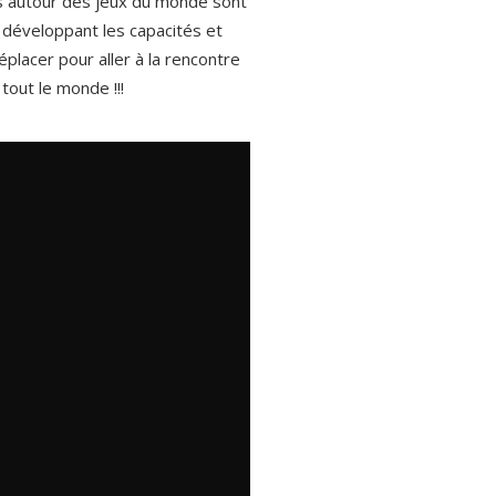
ités autour des jeux du monde sont
n développant les capacités et
acer pour aller à la rencontre
out le monde !!!