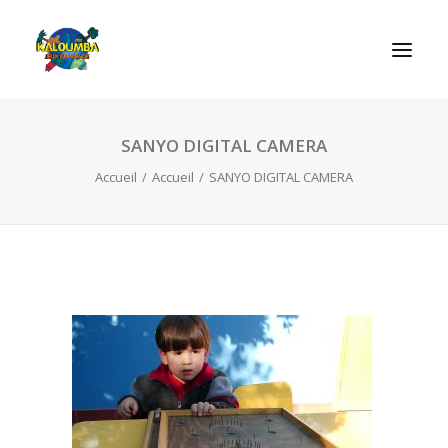
SANYO DIGITAL CAMERA
ACCUEIL
Accueil
Accueil
SANYO DIGITAL CAMERA
L’ASSOCIATION
NOS PRESTATIONS
LES JEUX
LUDOBOX
ACTUALITÉS
CONTACT
RECHERCHE