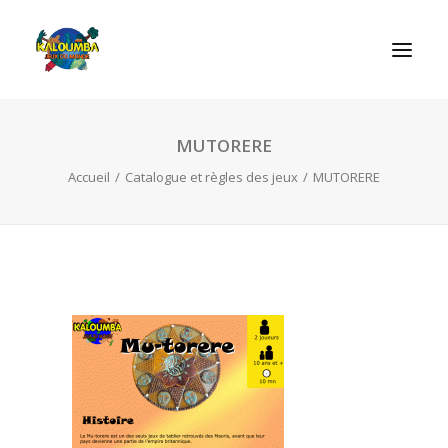
MUTORERE
ACCUEIL
Accueil
Catalogue et règles des jeux
MUTORERE
L’ASSOCIATION
NOS PRESTATIONS
LES JEUX
LUDOBOX
ACTUALITÉS
CONTACT
RECHERCHE