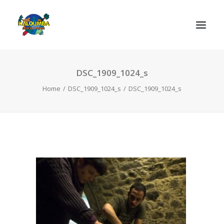
DSC_1909_1024_s
HOME
Home
DSC_1909_1024_s
DSC_1909_1024_s
ABOUT US
ACTIVITIES
OUR SERVICES
GAMES
CONTACT
SEARCH