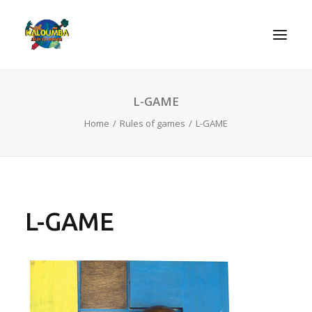
L-GAME
HOME
Home
Rules of games
L-GAME
ABOUT US
ACTIVITIES
OUR SERVICES
GAMES
L-GAME
CONTACT
SEARCH