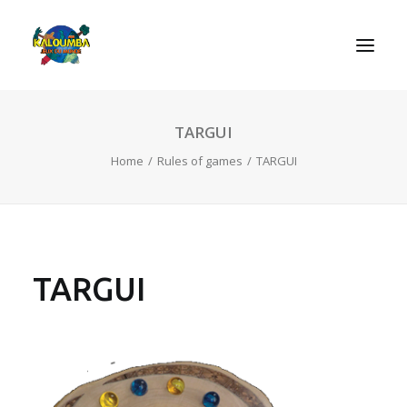
TARGUI
HOME
Home
Rules of games
TARGUI
ABOUT US
ACTIVITIES
OUR SERVICES
GAMES
TARGUI
CONTACT
SEARCH