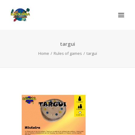
targui
HOME
Home
Rules of games
targui
ABOUT US
ACTIVITIES
OUR SERVICES
GAMES
CONTACT
SEARCH