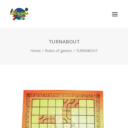
TURNABOUT
HOME
Home
Rules of games
TURNABOUT
ABOUT US
ACTIVITIES
OUR SERVICES
GAMES
CONTACT
SEARCH