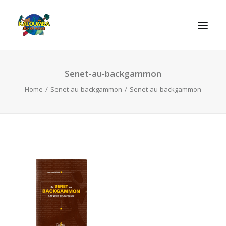
Senet-au-backgammon
HOME
Home
Senet-au-backgammon
Senet-au-backgammon
ABOUT US
ACTIVITIES
OUR SERVICES
GAMES
CONTACT
SEARCH