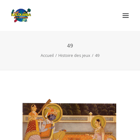
49
ACCUEIL
Accueil
Histoire des jeux
49
L’ASSOCIATION
NOS PRESTATIONS
LES JEUX
LUDOBOX
ACTUALITÉS
CONTACT
RECHERCHE