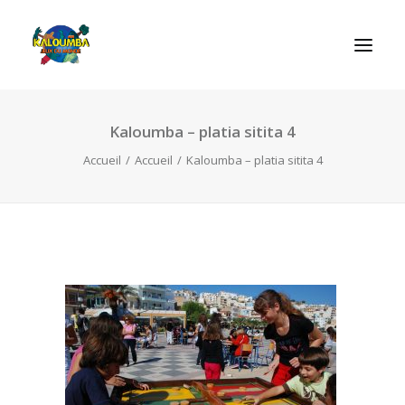
Kaloumba – platia sitita 4
ACCUEIL
Accueil
Accueil
Kaloumba – platia sitita 4
L’ASSOCIATION
NOS PRESTATIONS
LES JEUX
LUDOBOX
ACTUALITÉS
CONTACT
RECHERCHE