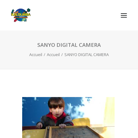
SANYO DIGITAL CAMERA
ACCUEIL
Accueil
Accueil
SANYO DIGITAL CAMERA
L’ASSOCIATION
NOS PRESTATIONS
LES JEUX
LUDOBOX
ACTUALITÉS
CONTACT
RECHERCHE