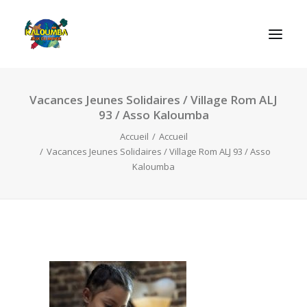
Vacances Jeunes Solidaires / Village Rom ALJ
ACCUEIL
93 / Asso Kaloumba
L’ASSOCIATION
Accueil
Accueil
NOS PRESTATIONS
Vacances Jeunes Solidaires / Village Rom ALJ 93 / Asso
Kaloumba
LES JEUX
LUDOBOX
ACTUALITÉS
CONTACT
RECHERCHE