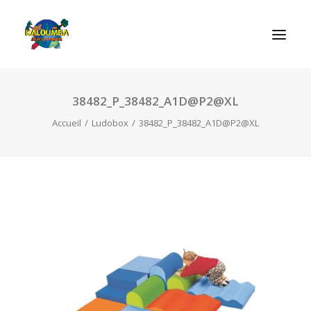
38482_P_38482_A1D@P2@XL
ACCUEIL
Accueil
Ludobox
38482_P_38482_A1D@P2@XL
L’ASSOCIATION
NOS PRESTATIONS
LES JEUX
LUDOBOX
ACTUALITÉS
CONTACT
RECHERCHE