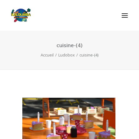
cuisine-(4)
ACCUEIL
Accueil
Ludobox
cuisine-(4)
L’ASSOCIATION
NOS PRESTATIONS
LES JEUX
LUDOBOX
ACTUALITÉS
CONTACT
RECHERCHE