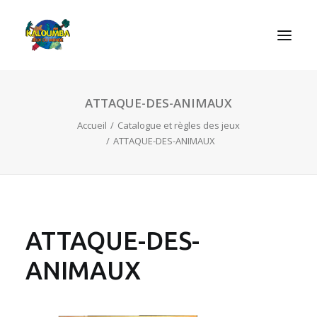
ATTAQUE-DES-ANIMAUX
ACCUEIL
Accueil
Catalogue et règles des jeux
L’ASSOCIATION
ATTAQUE-DES-ANIMAUX
NOS PRESTATIONS
LES JEUX
LUDOBOX
ACTUALITÉS
ATTAQUE-DES-
CONTACT
ANIMAUX
RECHERCHE