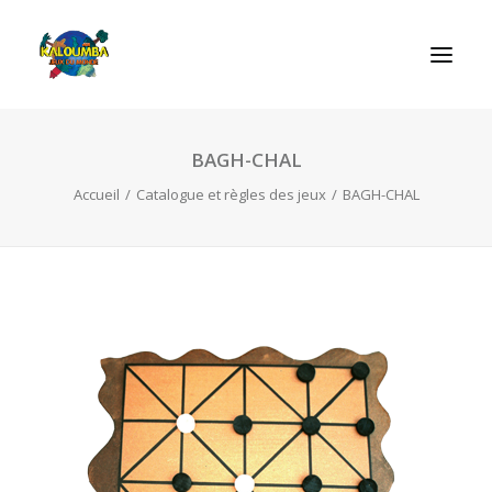
BAGH-CHAL
ACCUEIL
Accueil
Catalogue et règles des jeux
BAGH-CHAL
L’ASSOCIATION
NOS PRESTATIONS
LES JEUX
LUDOBOX
ACTUALITÉS
CONTACT
RECHERCHE