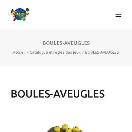
BOULES-AVEUGLES
ACCUEIL
Accueil
Catalogue et règles des jeux
BOULES-AVEUGLES
L’ASSOCIATION
NOS PRESTATIONS
LES JEUX
LUDOBOX
BOULES-AVEUGLES
ACTUALITÉS
CONTACT
RECHERCHE