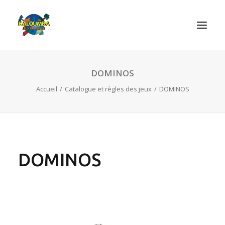
DOMINOS
ACCUEIL
Accueil
Catalogue et règles des jeux
DOMINOS
L’ASSOCIATION
NOS PRESTATIONS
LES JEUX
LUDOBOX
DOMINOS
ACTUALITÉS
CONTACT
RECHERCHE