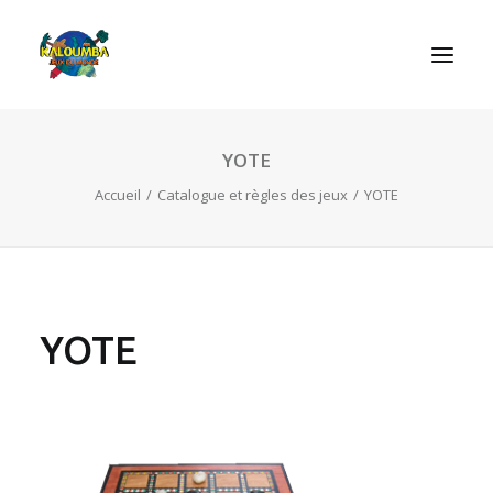
YOTE
ACCUEIL
Accueil
Catalogue et règles des jeux
YOTE
L’ASSOCIATION
NOS PRESTATIONS
LES JEUX
LUDOBOX
YOTE
ACTUALITÉS
CONTACT
RECHERCHE