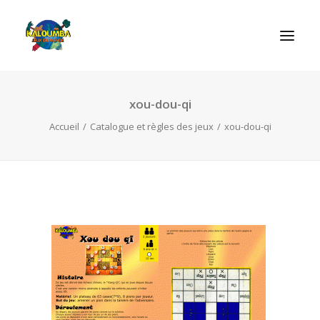
xou-dou-qi
ACCUEIL
Accueil
Catalogue et règles des jeux
xou-dou-qi
L’ASSOCIATION
NOS PRESTATIONS
LES JEUX
LUDOBOX
ACTUALITÉS
CONTACT
RECHERCHE