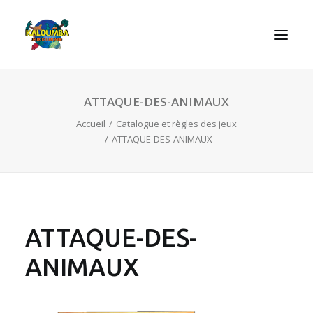
ATTAQUE-DES-ANIMAUX
ACCUEIL
Accueil
Catalogue et règles des jeux
L’ASSOCIATION
ATTAQUE-DES-ANIMAUX
NOS PRESTATIONS
LES JEUX
LUDOBOX
ACTUALITÉS
ATTAQUE-DES-
CONTACT
ANIMAUX
RECHERCHE