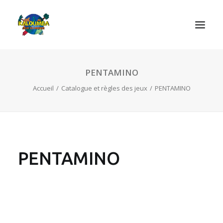
PENTAMINO
ACCUEIL
Accueil
Catalogue et règles des jeux
PENTAMINO
L’ASSOCIATION
NOS PRESTATIONS
LES JEUX
LUDOBOX
PENTAMINO
ACTUALITÉS
CONTACT
RECHERCHE