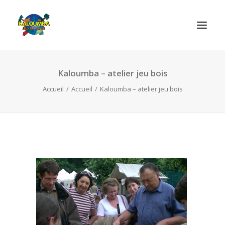
Kaloumba – atelier jeu bois
ACCUEIL
Accueil
Accueil
Kaloumba – atelier jeu bois
L’ASSOCIATION
NOS PRESTATIONS
LES JEUX
LUDOBOX
ACTUALITÉS
CONTACT
RECHERCHE