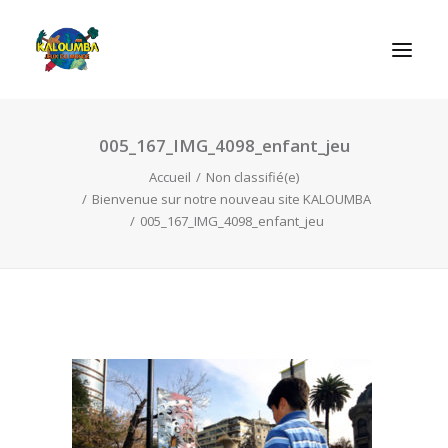
005_167_IMG_4098_enfant_jeu
ACCUEIL
Accueil
Non classifié(e)
L’ASSOCIATION
Bienvenue sur notre nouveau site KALOUMBA
NOS PRESTATIONS
005_167_IMG_4098_enfant_jeu
LES JEUX
LUDOBOX
ACTUALITÉS
CONTACT
RECHERCHE