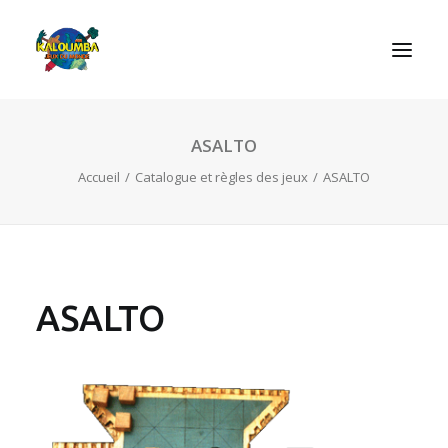
ASALTO
ACCUEIL
Accueil
Catalogue et règles des jeux
ASALTO
L’ASSOCIATION
NOS PRESTATIONS
LES JEUX
LUDOBOX
ASALTO
ACTUALITÉS
CONTACT
RECHERCHE