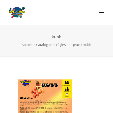
kubb
ACCUEIL
Accueil
Catalogue et règles des jeux
kubb
L’ASSOCIATION
NOS PRESTATIONS
LES JEUX
LUDOBOX
ACTUALITÉS
CONTACT
RECHERCHE