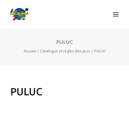
PULUC
ACCUEIL
Accueil
Catalogue et règles des jeux
PULUC
L’ASSOCIATION
NOS PRESTATIONS
LES JEUX
LUDOBOX
PULUC
ACTUALITÉS
CONTACT
RECHERCHE