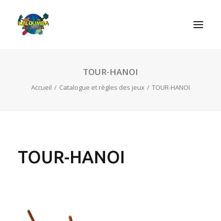
TOUR-HANOI
ACCUEIL
Accueil
Catalogue et règles des jeux
TOUR-HANOI
L’ASSOCIATION
NOS PRESTATIONS
LES JEUX
LUDOBOX
TOUR-HANOI
ACTUALITÉS
CONTACT
RECHERCHE