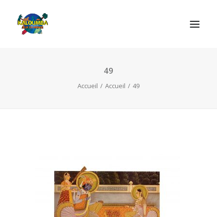
49
ACCUEIL
Accueil
Accueil
49
L’ASSOCIATION
NOS PRESTATIONS
LES JEUX
LUDOBOX
ACTUALITÉS
CONTACT
RECHERCHE