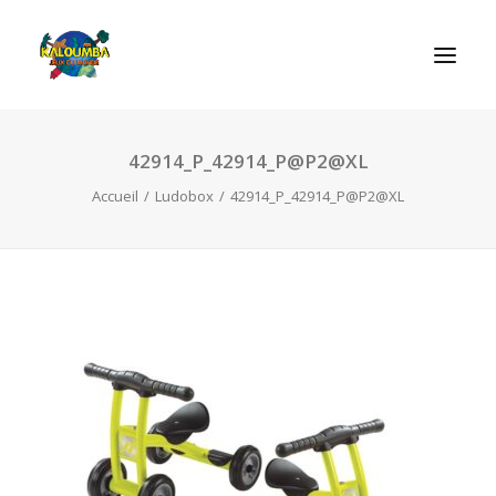
42914_P_42914_P@P2@XL
ACCUEIL
Accueil
Ludobox
42914_P_42914_P@P2@XL
L’ASSOCIATION
NOS PRESTATIONS
LES JEUX
LUDOBOX
ACTUALITÉS
CONTACT
RECHERCHE