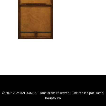
© 2002-2025 KALOUMBA | Tous droits réservés | Site réalisé par
Hamdi
Bouafoura