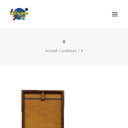
8
ACCUEIL
Accueil
Ludobox
8
L’ASSOCIATION
NOS PRESTATIONS
LES JEUX
LUDOBOX
ACTUALITÉS
CONTACT
RECHERCHE