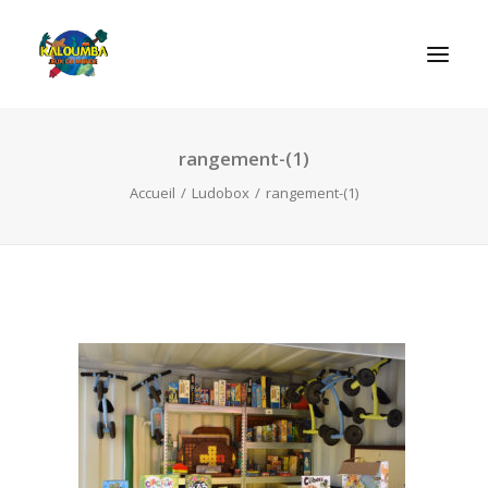
rangement-(1)
ACCUEIL
Accueil
Ludobox
rangement-(1)
L’ASSOCIATION
NOS PRESTATIONS
LES JEUX
LUDOBOX
ACTUALITÉS
CONTACT
RECHERCHE