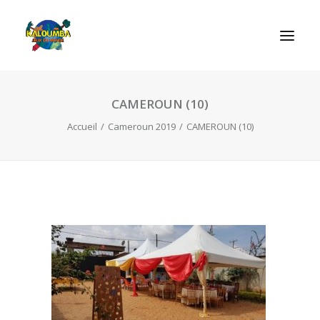
CAMEROUN (10)
ACCUEIL
Accueil
Cameroun 2019
CAMEROUN (10)
L’ASSOCIATION
NOS PRESTATIONS
LES JEUX
LUDOBOX
ACTUALITÉS
CONTACT
RECHERCHE