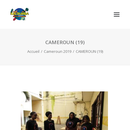
CAMEROUN (19)
ACCUEIL
Accueil
Cameroun 2019
CAMEROUN (19)
L’ASSOCIATION
NOS PRESTATIONS
LES JEUX
LUDOBOX
ACTUALITÉS
CONTACT
RECHERCHE