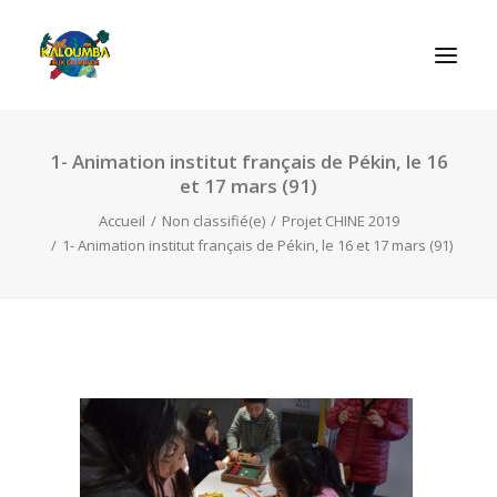
1- Animation institut français de Pékin, le 16
ACCUEIL
et 17 mars (91)
L’ASSOCIATION
Accueil
Non classifié(e)
Projet CHINE 2019
NOS PRESTATIONS
1- Animation institut français de Pékin, le 16 et 17 mars (91)
LES JEUX
LUDOBOX
ACTUALITÉS
CONTACT
RECHERCHE